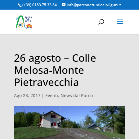
(+39) 0183.75.33.84
info@parconaturalealpiliguri.it
26 agosto – Colle
Melosa-Monte
Pietravecchia
Ago 23, 2017
|
Eventi
,
News dal Parco