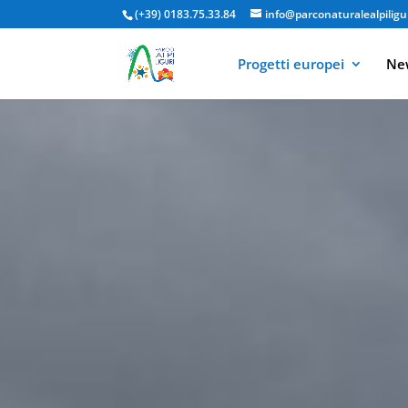
(+39) 0183.75.33.84
info@parconaturalealpiligur
Progetti europei
New