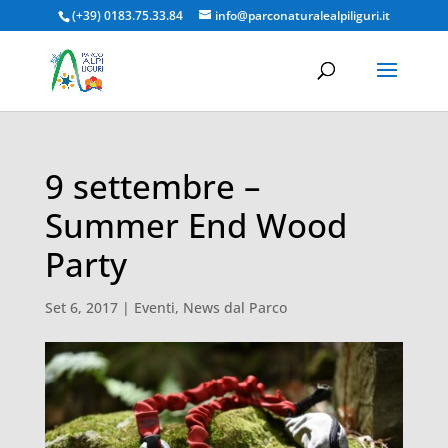
(+39) 0183.75.33.84
info@parconaturalealpiliguri.it
9 settembre –
Summer End Wood
Party
Set 6, 2017
|
Eventi
,
News dal Parco