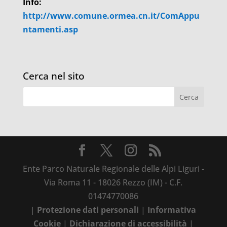
Info:
http://www.comune.ormea.cn.it/ComAppu
ntamenti.asp
Cerca nel sito
Ente Parco Naturale Regionale delle Alpi Liguri -
Via Roma 11 - 18026 Rezzo (IM) - C.F.
01474770086
|
Protezione dati personali
|
Informativa
Cookie
|
Dichiarazione di accessibilità
|