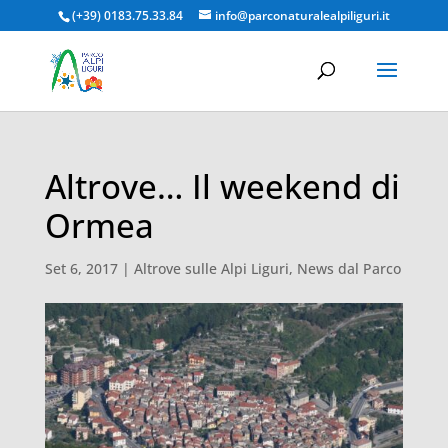
(+39) 0183.75.33.84
info@parconaturalealpiliguri.it
Altrove… Il weekend di
Ormea
Set 6, 2017
|
Altrove sulle Alpi Liguri
,
News dal Parco