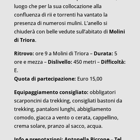
luogo che per la sua collocazione alla
confluenza di rii e torrenti ha vantato la
presenza di numerosi mulini. L’anello si
chiuderà con belle vedute sull’abitato di
Molini
di Triora
.
Ritrovo:
ore 9 a Molini di Triora –
Durata:
5
ore e mezza –
Dislivello:
450 metri –
Difficoltà:
E.
Quota di partecipazione:
Euro 15,00
Equipaggiamento consigliato:
obbligatori
scarponcini da trekking, consigliati bastoni da
trekking, pantaloni lunghi, abbigliamento
comodo, giacca a vento o cerata, cappellino,
crema solare, pranzo al sacco, acqua.
Info e prenotazioni: Antonella Piccone – Tel.