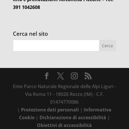
391 1042608
Cerca nel sito
Ente Parco Naturale Regionale delle Alpi Liguri -
Via Roma 11 - 18026 Rezzo (IM) - C.F.
01474770086
|
Protezione dati personali
|
Informativa
Cookie
|
Dichiarazione di accessibilità
|
Obiettivi di accessibilità