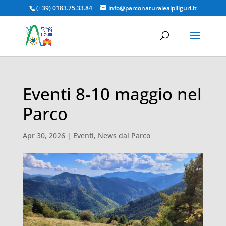
(+39) 0183.75.33.84
info@parconaturalealpiliguri.it
Eventi 8-10 maggio nel
Parco
Apr 30, 2026
|
Eventi
,
News dal Parco