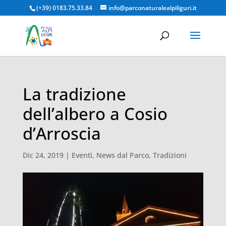
(+39) 0183.75.33.84
info@parconaturalealpiliguri.it
La tradizione
dell’albero a Cosio
d’Arroscia
Dic 24, 2019
|
Eventi
,
News dal Parco
,
Tradizioni