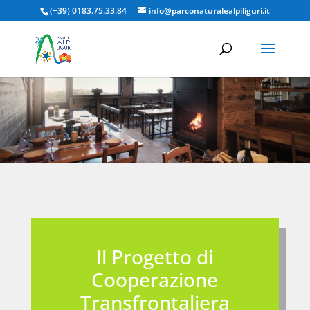
(+39) 0183.75.33.84
info@parconaturalealpiliguri.it
Il Progetto di
Cooperazione
Transfrontaliera