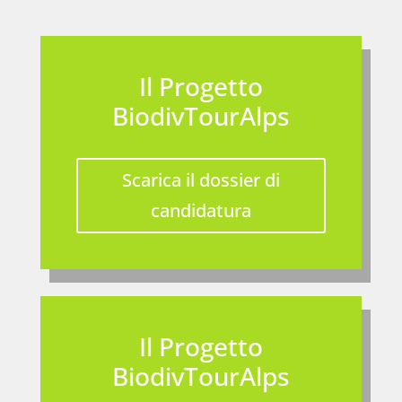
Il Progetto
BiodivTourAlps
Scarica il dossier di
candidatura
Il Progetto
BiodivTourAlps