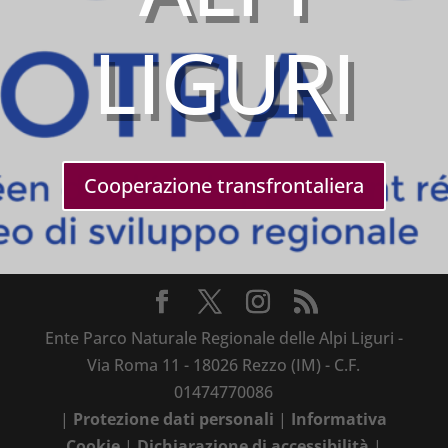
LIGURI
Cooperazione transfrontaliera
Ente Parco Naturale Regionale delle Alpi Liguri -
Via Roma 11 - 18026 Rezzo (IM) - C.F.
01474770086
|
Protezione dati personali
|
Informativa
Cookie
|
Dichiarazione di accessibilità
|