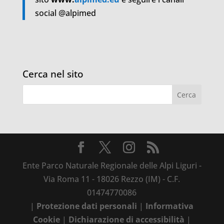
social @alpimed
Cerca nel sito
Ente Parco Naturale Regionale delle Alpi Liguri -
Via Roma 11 - 18026 Rezzo (IM) - C.F.
01474770086
|
Protezione dati personali
|
Informativa
Cookie
|
Dichiarazione di accessibilità
|