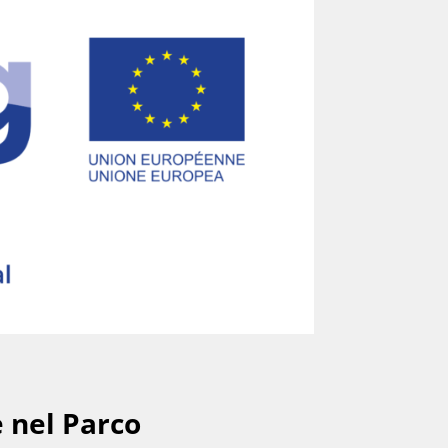
I
e nel Parco