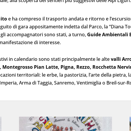
iale, alla scoperta dei sentieri più suggestivi delle Alpi Liguri
ito
e ha compreso il trasporto andata e ritorno e l’escursion
 seguito di gara appositamente indetta dal Parco, la “Diana
gli accompagnatori sono stati, a turno,
Guide Ambientali E
manifestazione di interesse.
tivi in calendario sono stati principalmente le alte
valli Arr
, Montegrosso Pian Latte, Pigna, Rezzo, Rocchetta Nervin
azioni territoriali: le erbe, la pastorizia, l’arte della pietra, 
(Imperia, Arma di Taggia, Sanremo, Ventimiglia o Breil-sur-Ro