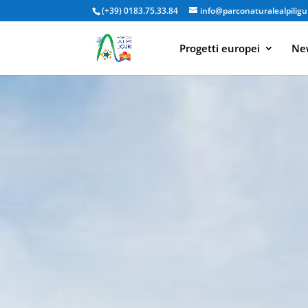
(+39) 0183.75.33.84
info@parconaturalealpiligur
Progetti europei
New