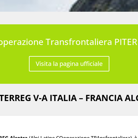
Cooperazione Transfrontaliera PIT
Visita la pagina ufficiale
RREG V-A ITALIA – FRANCIA AL
REG Alcotra
(Alpi Latine COoperazione TRAnsfrontaliera), 