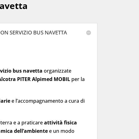
navetta
CON SERVIZIO BUS NAVETTA
rvizio bus navetta
organizzate
Alcotra PITER Alpimed MOBIL
per la
iarie
e l’accompagnamento a cura di
roterra e a praticare
attività fisica
amica dell’ambiente
e un modo