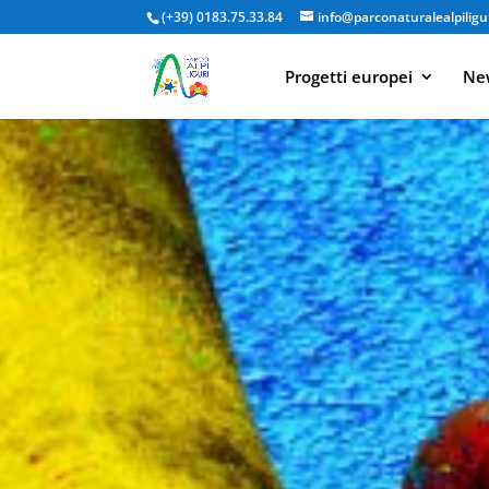
(+39) 0183.75.33.84
info@parconaturalealpiligur
Progetti europei
New