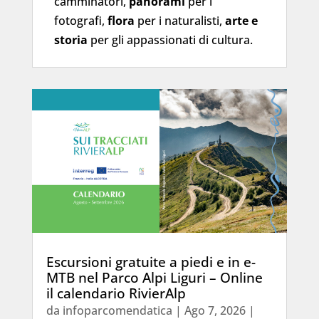
camminatori,
panorami
per i
fotografi,
flora
per i naturalisti,
arte e
storia
per gli appassionati di cultura.
Escursioni gratuite a piedi e in e-
MTB nel Parco Alpi Liguri – Online
il calendario RivierAlp
da
infoparcomendatica
|
Ago 7, 2026
|