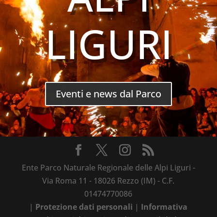
LIGURI
Eventi e news dal Parco
Ente Parco Naturale Regionale delle Alpi Liguri -
Via Roma 11 - 18026 Rezzo (IM) - C.F.
01474770086
|
Protezione dati personali
|
Informativa