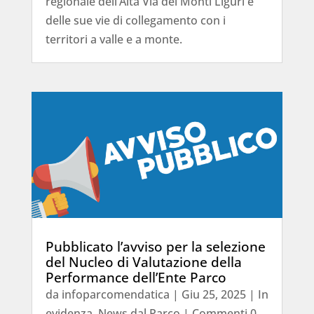
regionale dell’Alta Via dei Monti Liguri e
delle sue vie di collegamento con i
territori a valle e a monte.
Pubblicato l’avviso per la selezione
del Nucleo di Valutazione della
Performance dell’Ente Parco
da
infoparcomendatica
|
Giu 25, 2025
|
In
evidenza
,
News dal Parco
| Commenti 0