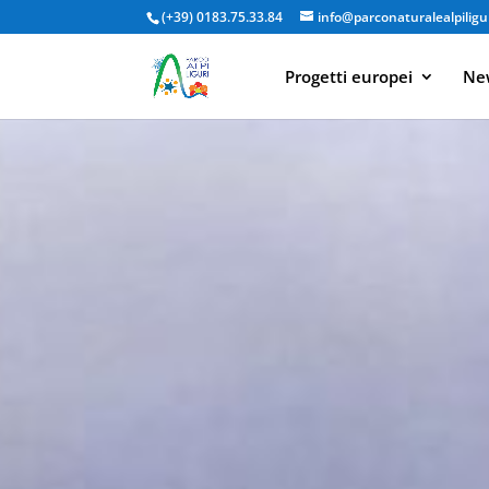
(+39) 0183.75.33.84
info@parconaturalealpiligur
Progetti europei
New