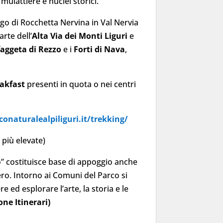
mulattiere e nuclei storici.
go di Rocchetta Nervina in Val Nervia
rte dell’
Alta Via dei Monti Liguri
e
faggeta di Rezzo
e i
Forti di Nava
,
eakfast
presenti in quota o nei centri
conaturalealpiliguri.it/trekking/
più elevate)
o” costituisce base di appoggio anche
ero. Intorno ai Comuni del Parco si
re ed esplorare l’arte, la storia e le
one Itinerari)