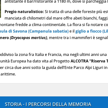
antistante il bar/ristorante a 1180 m, dove si parcheggia l
Pregio naturalistico:
Si tratta di una delle foreste più e
manciata di chilometri dal mare offre abeti bianchi, faggi, 
montane fredde a clima continentale. La flora si fa notare co
ula di Savona (Campanula sabatia)
e il
giglio a fiocco 
 nero
(Dryocopos martius)
, mentre tra i mammiferi è segnal
uddiviso la zona fra Italia e Francia, ma negli ultimi anni un
munità Europea ha dato vita al Progetto
ALCOTRA “Riserva Tr
per circa due anni sotto la guida dell’Ente Parco Alpi Liguri i
arittime.
STORIA - I PERCORSI DELLA MEMORIA