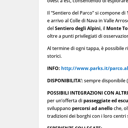
ovest a est, consentendo di esplorare i
Il “Sentiero del Parco” si compone di
e arrivo al Colle di Nava in Valle Arro
del
Sentiero degli Alpini
, il
Monte To
oltre a punti privilegiati di osservazi
Al termine di ogni tappa, è possibile 
storici.
INFO:
http://www.parks.it/parco.al
DISPONIBILITA’:
sempre disponibile (
POSSIBILI INTEGRAZIONI CON ALTRI
per un’offerta di
passeggiate ed escu
sviluppano
percorsi ad anello
che, ol
tradizioni dei borghi con i loro centri 