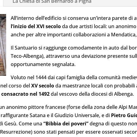
La Chiesa di San Bernardo a Pigna
All’interno dell’edificio si conserva un’intera parete di 
l’inizio del XVI secolo
da due artisti locali: un anonim
anche per altre importanti collaborazioni a Mendatica
Il Santuario si raggiunge comodamente in auto dal borg
Teco-Albenga), attraverso una deviazione presente sull
opportunamente segnalata.
Voluto nel 1444 dai capi famiglia della comunità mediev
 nel corso del
XV secolo
da maestranze locali con probabili 
u
consacrato nel 1492
dal vescovo della diocesi di Albenga.
n anonimo pittore francese (forse della zona delle Alpi Mari
affigurante Satana e il Giudizio Universale, e di
Pietro Gu
ta di Gesù. Come una
“Bibbia dei poveri”
degna di questo nome,
e Resurrezione) sono stati pensati per essere osservati seco