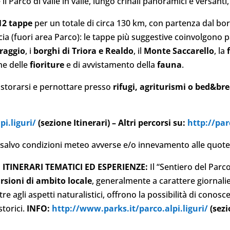
l Parco di valle in valle, lungo crinali panoramici e versanti, 
12 tappe
per un totale di circa 130 km, con partenza dal bor
scia (fuori area Parco): le tappe più suggestive coinvolgono pa
raggio
, i
borghi di Triora e Realdo
, il
Monte Saccarello
, la
one delle
fioriture
e di avvistamento della
fauna
.
ristorarsi e pernottare presso
rifugi, agriturismi o bed&br
pi.liguri/
(sezione Itinerari) – Altri percorsi su:
http://par
salvo condizioni meteo avverse e/o innevamento alle quote 
 ITINERARI TEMATICI ED ESPERIENZE:
Il “Sentiero del Parc
rsioni di ambito locale
, generalmente a carattere giornali
tre agli aspetti naturalistici, offrono la possibilità di conosce
storici.
INFO:
http://www.parks.it/parco.alpi.liguri/
(sezi